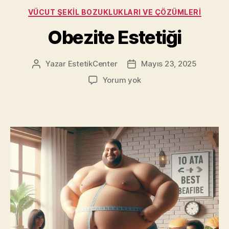
Kategoriler
VÜCUT ŞEKIL BOZUKLUKLARI VE ÇÖZÜMLERI
Obezite Estetiği
Yazar
EstetikCenter
Mayıs 23, 2025
Yazının
Yazı
yazarı
tarihi
Obezite
Yorum yok
Estetiği