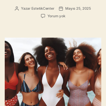
Yazar
EstetikCenter
Mayıs 25, 2025
Yazının
Yazı
yazarı
tarihi
Selülit
Yorum yok
ve
Lokal
Yağ
Birikimleri