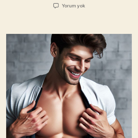
yazarı
tarihi
Erkekte
Yorum yok
Meme
Büyümesi
(Jinekomasti)