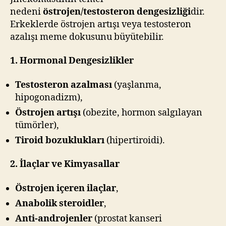
nedeni
östrojen/testosteron dengesizliği
dir.
Erkeklerde östrojen artışı veya testosteron
azalışı meme dokusunu büyütebilir.
1. Hormonal Dengesizlikler
Testosteron azalması
(yaşlanma,
hipogonadizm),
Östrojen artışı
(obezite, hormon salgılayan
tümörler),
Tiroid bozuklukları
(hipertiroidi).
2. İlaçlar ve Kimyasallar
Östrojen içeren ilaçlar
,
Anabolik steroidler
,
Anti-androjenler
(prostat kanseri