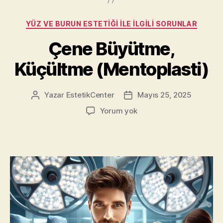
Kategoriler
YÜZ VE BURUN ESTETIĞI ILE İLGILI SORUNLAR
Çene Büyütme,
Küçültme (Mentoplasti)
Yazar
EstetikCenter
Mayıs 25, 2025
Yazının
Yazı
yazarı
tarihi
Çene
Yorum yok
Büyütme,
Küçültme
(Mentoplasti)