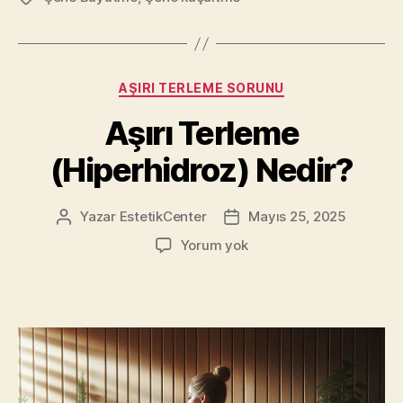
Kategoriler
AŞIRI TERLEME SORUNU
Aşırı Terleme
(Hiperhidroz) Nedir?
Yazar
EstetikCenter
Mayıs 25, 2025
Yazının
Yazı
yazarı
tarihi
Aşırı
Yorum yok
Terleme
(Hiperhidroz)
Nedir?