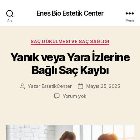
Enes Bio Estetik Center
Ara
Menü
Kategoriler
SAÇ DÖKÜLMESI VE SAÇ SAĞLIĞI
Yanık veya Yara İzlerine
Bağlı Saç Kaybı
Yazar
EstetikCenter
Mayıs 25, 2025
Yazının
Yazı
yazarı
tarihi
Yanık
Yorum yok
veya
Yara
İzlerine
Bağlı
Saç
Kaybı