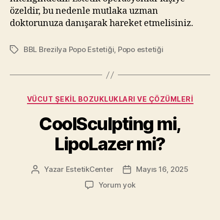
özeldir, bu nedenle mutlaka uzman
doktorunuza danışarak hareket etmelisiniz.
BBL Brezilya Popo Estetiği
,
Popo estetiği
Etiketler
Kategoriler
VÜCUT ŞEKIL BOZUKLUKLARI VE ÇÖZÜMLERI
CoolSculpting mi,
LipoLazer mi?
Yazar
EstetikCenter
Mayıs 16, 2025
Yazının
Yazı
yazarı
tarihi
CoolSculpting
Yorum yok
mi,
LipoLazer
mi?