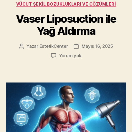
Kategoriler
VÜCUT ŞEKIL BOZUKLUKLARI VE ÇÖZÜMLERI
Vaser Liposuction ile
Yağ Aldırma
Yazar
EstetikCenter
Mayıs 16, 2025
Yazının
Yazı
yazarı
tarihi
Vaser
Yorum yok
Liposuction
ile
Yağ
Aldırma