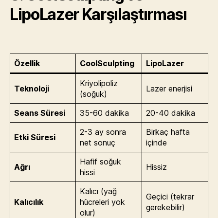
LipoLazer Karşılaştırması
Özellik
CoolSculpting
LipoLazer
Kriyolipoliz
Teknoloji
Lazer enerjisi
(soğuk)
Seans Süresi
35-60 dakika
20-40 dakika
2-3 ay sonra
Birkaç hafta
Etki Süresi
net sonuç
içinde
Hafif soğuk
Ağrı
Hissiz
hissi
Kalıcı (yağ
Geçici (tekrar
Kalıcılık
hücreleri yok
gerekebilir)
olur)