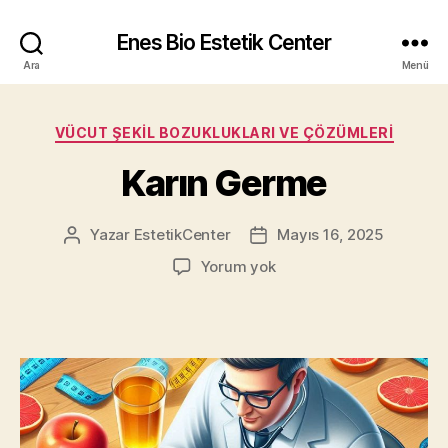
Enes Bio Estetik Center
Ara
Menü
Kategoriler
VÜCUT ŞEKIL BOZUKLUKLARI VE ÇÖZÜMLERI
Karın Germe
Yazar
EstetikCenter
Mayıs 16, 2025
Yazının
Yazı
yazarı
tarihi
Karın
Yorum yok
Germe