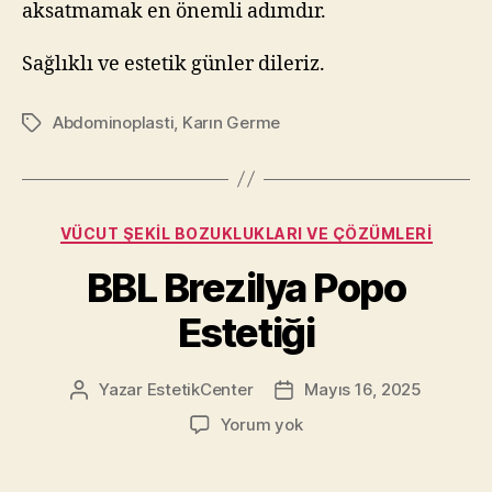
aksatmamak en önemli adımdır.
Sağlıklı ve estetik günler dileriz.
Abdominoplasti
,
Karın Germe
Etiketler
Kategoriler
VÜCUT ŞEKIL BOZUKLUKLARI VE ÇÖZÜMLERI
BBL Brezilya Popo
Estetiği
Yazar
EstetikCenter
Mayıs 16, 2025
Yazının
Yazı
yazarı
tarihi
BBL
Yorum yok
Brezilya
Popo