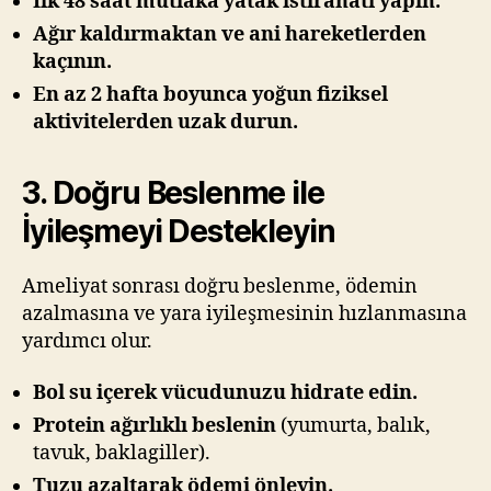
İlk 48 saat mutlaka yatak istirahati yapın.
Ağır kaldırmaktan ve ani hareketlerden
kaçının.
En az 2 hafta boyunca yoğun fiziksel
aktivitelerden uzak durun.
3. Doğru Beslenme ile
İyileşmeyi Destekleyin
Ameliyat sonrası doğru beslenme, ödemin
azalmasına ve yara iyileşmesinin hızlanmasına
yardımcı olur.
Bol su içerek vücudunuzu hidrate edin.
Protein ağırlıklı beslenin
(yumurta, balık,
tavuk, baklagiller).
Tuzu azaltarak ödemi önleyin.